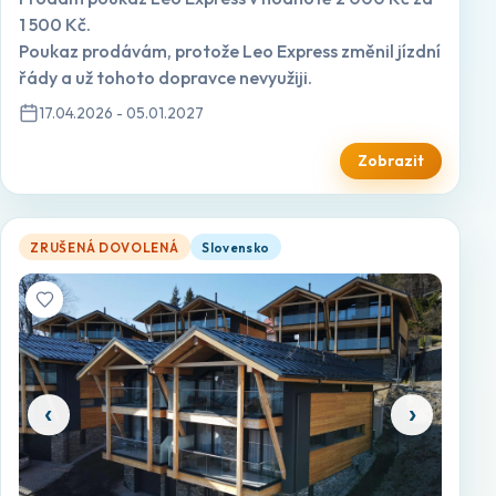
1 500 Kč.
Poukaz prodávám, protože Leo Express změnil jízdní
řády a už tohoto dopravce nevyužiji.
17.04.2026 - 05.01.2027
Zobrazit
Přenechám pobyt v luxusním chaletu na Donovalech (Slovensko)
ZRUŠENÁ DOVOLENÁ
Slovensko
‹
›