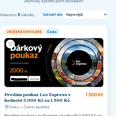
cestovky a platbu proti dokladům.
Nalezeno
3
nabídky
Seřadit dle
Prodám poukaz Leo Express v hodnotě 2 000 Kč za 1 500 Kč. —
ZRUŠENÁ DOVOLENÁ
Česko
1 500 Kč
Prodám poukaz Leo Express v
hodnotě 2 000 Kč za 1 500 Kč.
Česko — Česká republika
Prodám poukaz Leo Express v hodnotě 2 000 Kč za