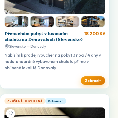
18 200 Kč
Přenechám pobyt v luxusním
chaletu na Donovalech (Slovensko)
Slovensko — Donovaly
Nabízím k prodeji voucher na pobyt 3 noci / 4 dny v
nadstandardně vybaveném chaletu přímo v
oblíbené lokalitě Donovaly.
Zobrazit
Nabízím k prodeji dárkový voucher v hodnotě 3 000 Kč za cenu 
ZRUŠENÁ DOVOLENÁ
Rakousko