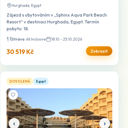
Hurghada, Egypt
Zájezd s ubytováním v „Sphinx Aqua Park Beach
Resort“ v destinaci Hurghada, Egypt. Termín
pobytu: 18.
Strava
All Inclusive
18.10 - 25.10.2026
30 519 Kč
Zobrazit
Amc Royal — otevřít detail
DOVOLENÁ
Egypt
‹
›