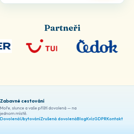
Partneři
Zabavné cestování
Moře, slunce a vaše příští dovolená — na
jednom místě.
Dovolená
Ubytování
Zrušená dovolená
Blog
Kvíz
GDPR
Kontakt