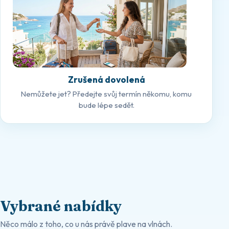
Zrušená dovolená
Nemůžete jet? Předejte svůj termín někomu, komu
bude lépe sedět.
Vybrané nabídky
Něco málo z toho, co u nás právě plave na vlnách.