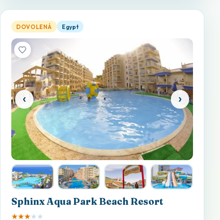
Sphinx Aqua Park Beach Resort — otevřít detail
DOVOLENÁ
Egypt
‹
›
Sphinx Aqua Park Beach Resort
★
★
★
★
★