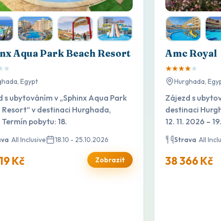
nx Aqua Park Beach Resort
Amc Royal
★
★
★
★
★
★
★
ghada, Egypt
Hurghada, Egy
d s ubytováním v „Sphinx Aqua Park
Zájezd s ubyto
 Resort“ v destinaci Hurghada,
destinaci Hurg
 Termín pobytu: 18.
12. 11. 2026 – 19
ava
All Inclusive
18.10 - 25.10.2026
Strava
All Incl
19 Kč
38 366 Kč
Zobrazit