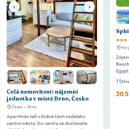
‹
›
Sphi
★
★
★
Hur
Zájez
Beach
Egypt.
Str
Celá nemovitost: nájemní
30 5
jednotka v místě Brno, Česko
Česko — Brno
Apartmán leží v klidné části nedaleko
centra města. Do centra se dostanete