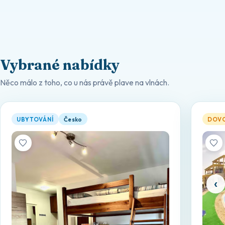
Vybrané nabídky
Něco málo z toho, co u nás právě plave na vlnách.
Celá nemovitost: nájemní jednotka v místě Brno, Česko — otevř
Sphinx
UBYTOVÁNÍ
Česko
DOV
‹