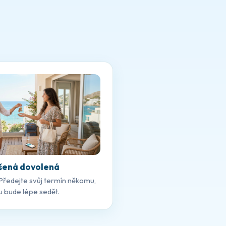
šená dovolená
Předejte svůj termín někomu,
 bude lépe sedět.