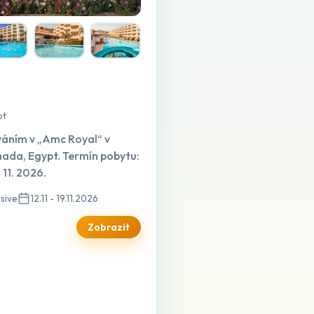
pt
váním v „Amc Royal“ v
hada, Egypt. Termín pobytu:
. 11. 2026.
usive
12.11 - 19.11.2026
Zobrazit