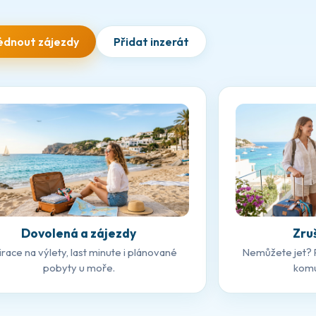
édnout zájezdy
Přidat inzerát
Dovolená a zájezdy
Zru
irace na výlety, last minute i plánované
Nemůžete jet? 
pobyty u moře.
komu