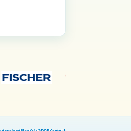
á dovolená
Blog
Kvíz
GDPR
Kontakt