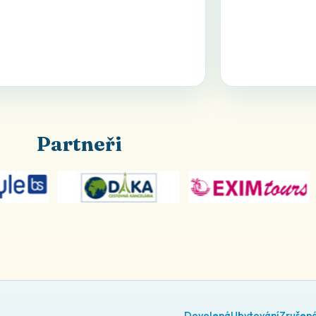
Partneři
Dovolená
Ubytování
Zrušen