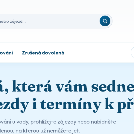
nebo zájezd
ování
Zrušená dovolená
, která vám sedn
ezdy i termíny k př
vání u vody, prohlížejte zájezdy nebo nabídněte
enou, na kterou už nemůžete jet.