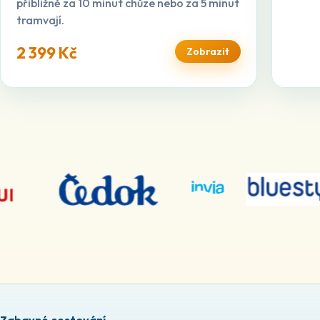
přibližně za 10 minut chůze nebo za 5 minut
tramvají.
2 399 Kč
Zobrazit
Zabavné cestování