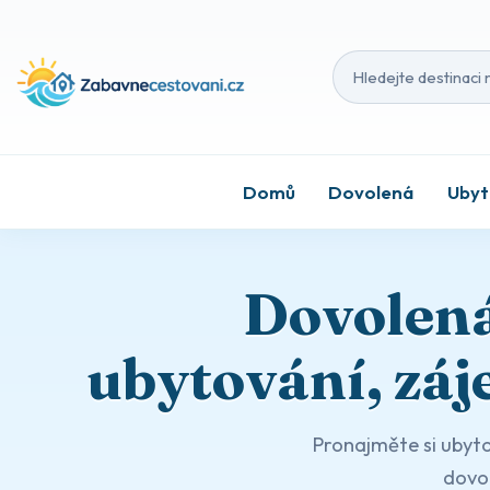
Hledat destinaci 
Domů
Dovolená
Ubyt
Dovolená
ubytování, záj
Pronajměte si ubyto
dovol