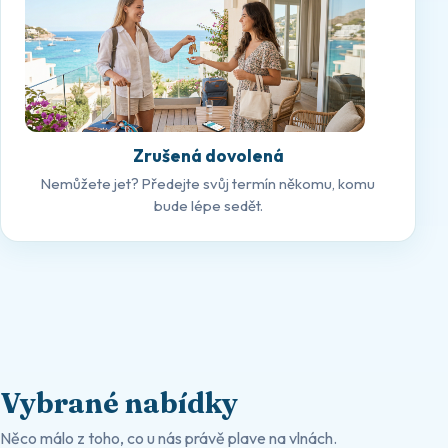
Zrušená dovolená
Nemůžete jet? Předejte svůj termín někomu, komu
bude lépe sedět.
Vybrané nabídky
Něco málo z toho, co u nás právě plave na vlnách.