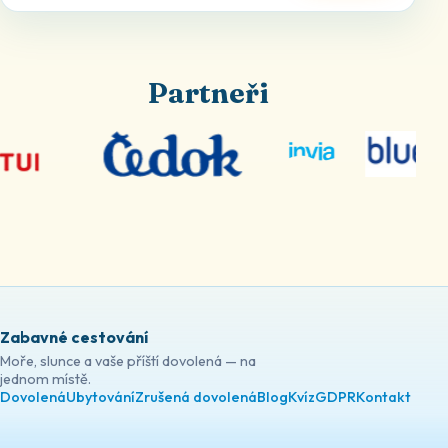
Partneři
Zabavné cestování
Moře, slunce a vaše příští dovolená — na
jednom místě.
Dovolená
Ubytování
Zrušená dovolená
Blog
Kvíz
GDPR
Kontakt