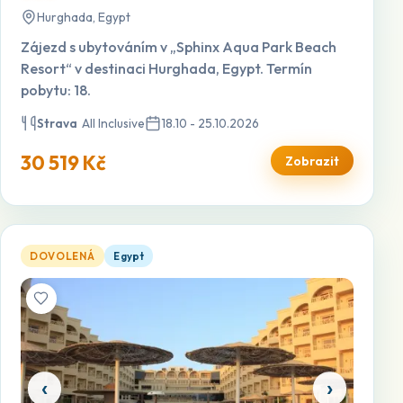
Hurghada, Egypt
Zájezd s ubytováním v „Sphinx Aqua Park Beach
Resort“ v destinaci Hurghada, Egypt. Termín
pobytu: 18.
Strava
All Inclusive
18.10 - 25.10.2026
30 519 Kč
Zobrazit
Amc Royal — otevřít detail
DOVOLENÁ
Egypt
‹
›