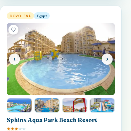
Sphinx Aqua Park Beach Resort — otevřít detail
DOVOLENÁ
Egypt
‹
›
Sphinx Aqua Park Beach Resort
★
★
★
★
★