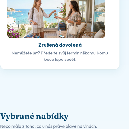
Zrušená dovolená
Nemůžete jet? Předejte svůj termín někomu, komu
bude lépe sedět.
Vybrané nabídky
Něco málo z toho, co u nás právě plave na vlnách.