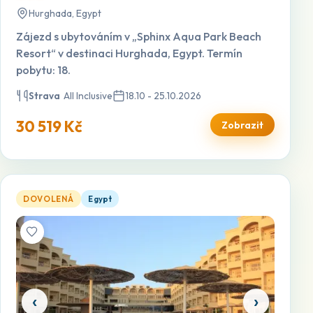
Hurghada, Egypt
Zájezd s ubytováním v „Sphinx Aqua Park Beach
Resort“ v destinaci Hurghada, Egypt. Termín
pobytu: 18.
Strava
All Inclusive
18.10 - 25.10.2026
30 519 Kč
Zobrazit
Amc Royal — otevřít detail
DOVOLENÁ
Egypt
‹
›