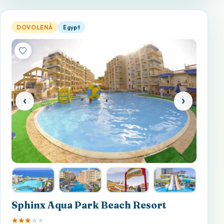
Sphinx Aqua Park Beach Resort — otevřít detail
DOVOLENÁ
Egypt
‹
›
Sphinx Aqua Park Beach Resort
★
★
★
★
★