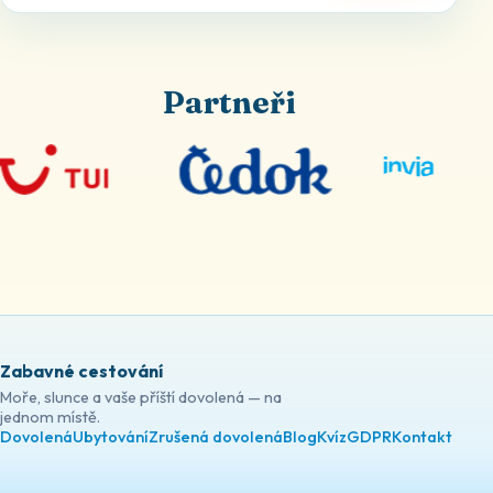
Partneři
Zabavné cestování
Moře, slunce a vaše příští dovolená — na
jednom místě.
Dovolená
Ubytování
Zrušená dovolená
Blog
Kvíz
GDPR
Kontakt