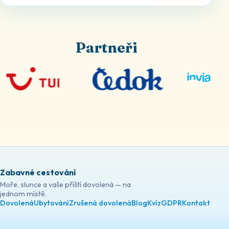
Partneři
Zabavné cestování
Moře, slunce a vaše příští dovolená — na
jednom místě.
Dovolená
Ubytování
Zrušená dovolená
Blog
Kvíz
GDPR
Kontakt