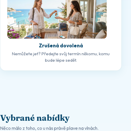
Zrušená dovolená
Nemůžete jet? Předejte svůj termín někomu, komu
bude lépe sedět.
Vybrané nabídky
Něco málo z toho, co u nás právě plave na vlnách.