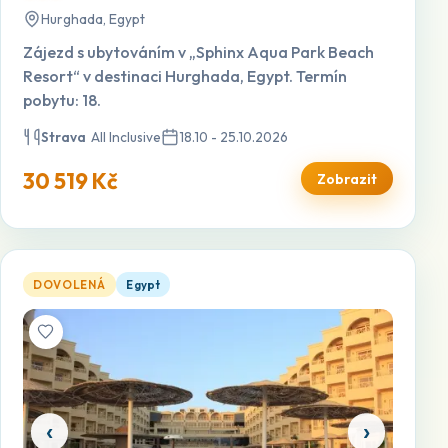
Hurghada, Egypt
Zájezd s ubytováním v „Sphinx Aqua Park Beach
Resort“ v destinaci Hurghada, Egypt. Termín
pobytu: 18.
Strava
All Inclusive
18.10 - 25.10.2026
30 519 Kč
Zobrazit
Amc Royal — otevřít detail
DOVOLENÁ
Egypt
‹
›