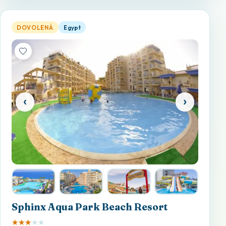
Sphinx Aqua Park Beach Resort — otevřít detail
DOVOLENÁ
Egypt
‹
›
Sphinx Aqua Park Beach Resort
★
★
★
★
★