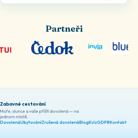
Partneři
Zabavné cestování
Moře, slunce a vaše příští dovolená — na
jednom místě.
Dovolená
Ubytování
Zrušená dovolená
Blog
Kvíz
GDPR
Kontakt