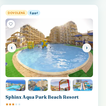
Sphinx Aqua Park Beach Resort — otevřít detail
DOVOLENÁ
Egypt
‹
›
Sphinx Aqua Park Beach Resort
★
★
★
★
★