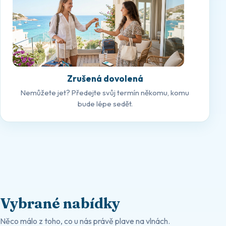
Zrušená dovolená
Nemůžete jet? Předejte svůj termín někomu, komu
bude lépe sedět.
Vybrané nabídky
Něco málo z toho, co u nás právě plave na vlnách.