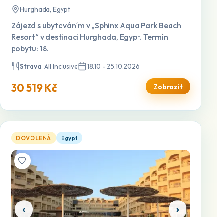
Hurghada, Egypt
Zájezd s ubytováním v „Sphinx Aqua Park Beach
Resort“ v destinaci Hurghada, Egypt. Termín
pobytu: 18.
Strava
All Inclusive
18.10 - 25.10.2026
30 519 Kč
Zobrazit
Amc Royal — otevřít detail
DOVOLENÁ
Egypt
‹
›