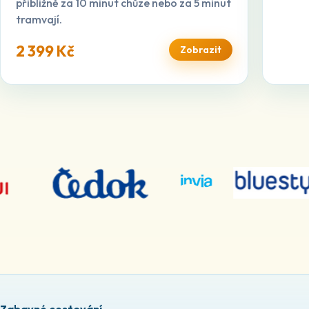
přibližně za 10 minut chůze nebo za 5 minut
tramvají.
2 399 Kč
Zobrazit
Zabavné cestování