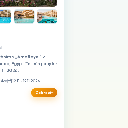
pt
váním v „Amc Royal“ v
hada, Egypt. Termín pobytu:
. 11. 2026.
usive
12.11 - 19.11.2026
Zobrazit