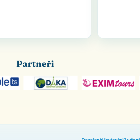
Partneři
Dovolená
Ubytování
Zrušen