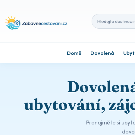
Hledat destinaci 
Domů
Dovolená
Ubyt
Dovolená
ubytování, záj
Pronajměte si ubyto
dovol