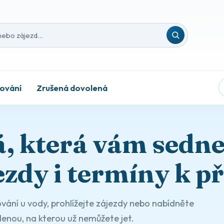
nebo zájezd
ování
Zrušená dovolená
, která vám sedn
ezdy i termíny k př
vání u vody, prohlížejte zájezdy nebo nabídněte
enou, na kterou už nemůžete jet.