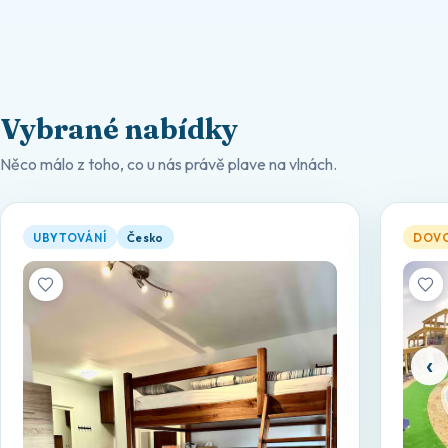
Vybrané nabídky
Něco málo z toho, co u nás právě plave na vlnách.
Celá nemovitost: nájemní jednotka v místě Brno, Česko — otevř
Sphinx
UBYTOVÁNÍ
Česko
DOV
‹