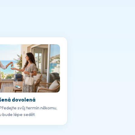
šená dovolená
Předejte svůj termín někomu,
 bude lépe sedět.