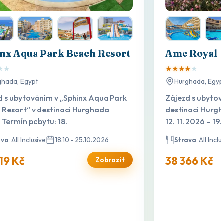
nx Aqua Park Beach Resort
Amc Royal
★
★
★
★
★
★
★
ghada, Egypt
Hurghada, Egy
d s ubytováním v „Sphinx Aqua Park
Zájezd s ubyto
 Resort“ v destinaci Hurghada,
destinaci Hurg
 Termín pobytu: 18.
12. 11. 2026 – 19
ava
All Inclusive
18.10 - 25.10.2026
Strava
All Incl
19 Kč
38 366 Kč
Zobrazit