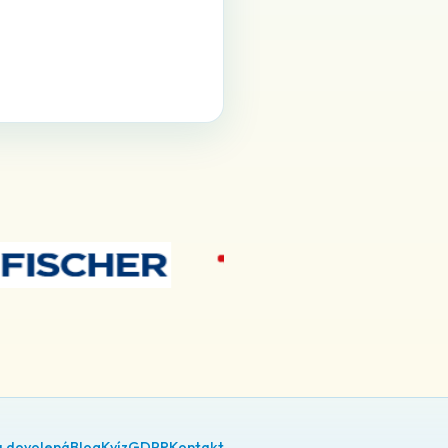
á dovolená
Blog
Kvíz
GDPR
Kontakt