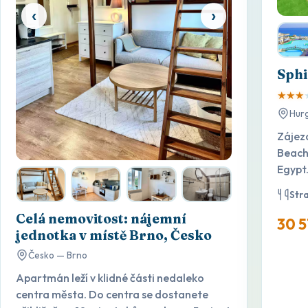
‹
›
Sphi
★
★
★
Hur
Zájez
Beach
Egypt.
Str
Celá nemovitost: nájemní
30 5
jednotka v místě Brno, Česko
Česko — Brno
Apartmán leží v klidné části nedaleko
centra města. Do centra se dostanete