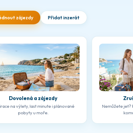
édnout zájezdy
Přidat inzerát
Dovolená a zájezdy
Zru
irace na výlety, last minute i plánované
Nemůžete jet? 
pobyty u moře.
komu