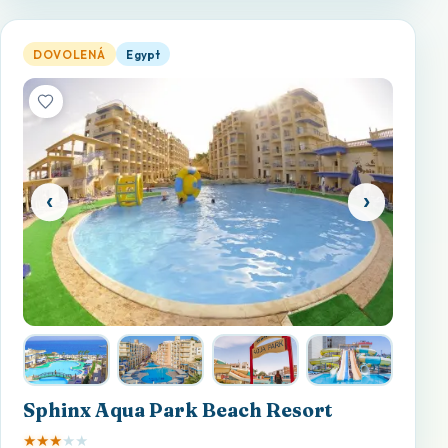
Sphinx Aqua Park Beach Resort — otevřít detail
DOVOLENÁ
Egypt
‹
›
Sphinx Aqua Park Beach Resort
★
★
★
★
★