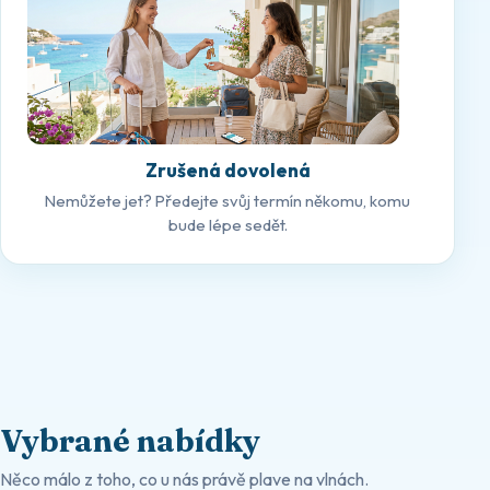
Zrušená dovolená
Nemůžete jet? Předejte svůj termín někomu, komu
bude lépe sedět.
Vybrané nabídky
Něco málo z toho, co u nás právě plave na vlnách.