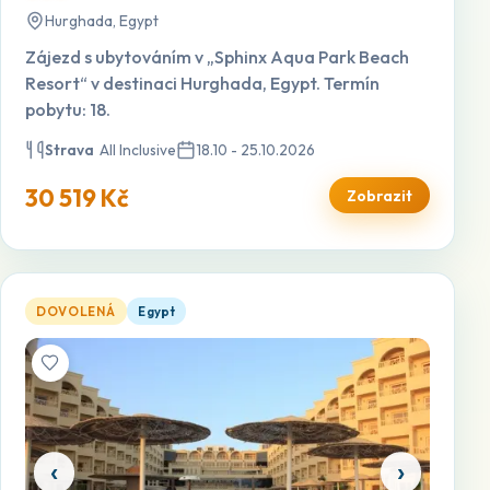
Hurghada, Egypt
Zájezd s ubytováním v „Sphinx Aqua Park Beach
Resort“ v destinaci Hurghada, Egypt. Termín
pobytu: 18.
Strava
All Inclusive
18.10 - 25.10.2026
30 519 Kč
Zobrazit
Amc Royal — otevřít detail
DOVOLENÁ
Egypt
‹
›