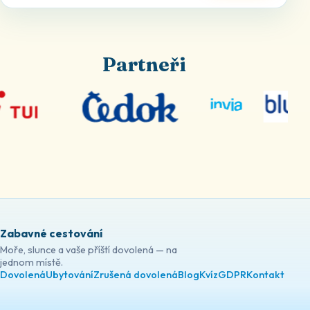
Partneři
Zabavné cestování
Moře, slunce a vaše příští dovolená — na
jednom místě.
Dovolená
Ubytování
Zrušená dovolená
Blog
Kvíz
GDPR
Kontakt