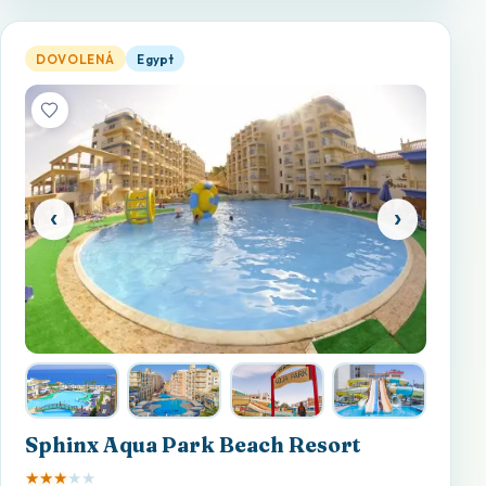
Sphinx Aqua Park Beach Resort — otevřít detail
DOVOLENÁ
Egypt
‹
›
Sphinx Aqua Park Beach Resort
★
★
★
★
★