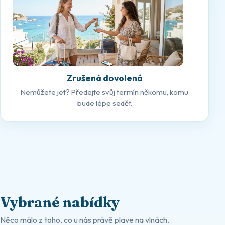
Zrušená dovolená
Nemůžete jet? Předejte svůj termín někomu, komu
bude lépe sedět.
Vybrané nabídky
Něco málo z toho, co u nás právě plave na vlnách.