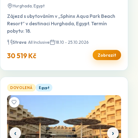
Hurghada, Egypt
Zájezd s ubytováním v „Sphinx Aqua Park Beach
Resort“ v destinaci Hurghada, Egypt. Termín
pobytu: 18.
Strava
All Inclusive
18.10 - 25.10.2026
30 519 Kč
Zobrazit
Amc Royal — otevřít detail
DOVOLENÁ
Egypt
‹
›