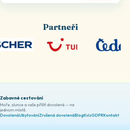
Partneři
Zabavné cestování
Moře, slunce a vaše příští dovolená — na
jednom místě.
Dovolená
Ubytování
Zrušená dovolená
Blog
Kvíz
GDPR
Kontakt